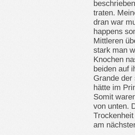
beschrieben 
traten. Mein
dran war mus
happens so
Mittleren ü
stark man w
Knochen nas
beiden auf 
Grande der 
hätte im Pr
Somit waren
von unten. 
Trockenheit
am nächsten