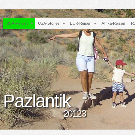
USA-Reisen
USA-Stories
EUR-Reisen
Afrika-Reisen
Ro
Pazlantik
20123