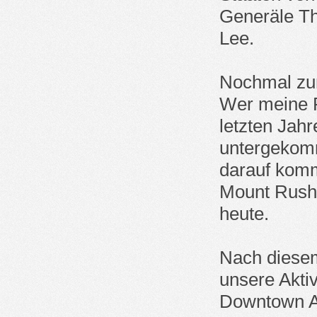
Generäle Th
Lee.
Nochmal zum
Wer meine R
letzten Jah
untergekomm
darauf komm
Mount Rushm
heute.
Nach diesem
unsere Aktiv
Downtown At